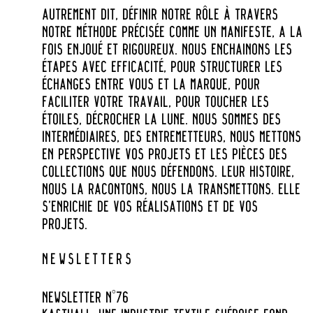
AU­TRE­MENT DIT, DÉ­FI­NIR NOTRE RÔLE À TRA­VERS
NOTRE MÉ­THODE PRÉ­CI­SÉE COMME UN MA­NI­FESTE, A LA
FOIS EN­JOUÉ ET RI­GOU­REUX. NOUS EN­CHAI­NONS LES
ÉTAPES AVEC EF­FI­CA­CITÉ, POUR STRUC­TU­RER LES
ÉCHANGES ENTRE VOUS ET LA MARQUE, POUR
FA­CI­LI­TER VOTRE TRA­VAIL, POUR TOU­CHER LES
ÉTOILES, DÉ­CRO­CHER LA LUNE. NOUS SOMMES DES
IN­TER­MÉ­DIAIRES, DES EN­TRE­MET­TEURS, NOUS MET­TONS
EN PERS­PEC­TIVE VOS PRO­JETS ET LES PIÈCES DES
COL­LEC­TIONS QUE NOUS DÉ­FEN­DONS. LEUR HIS­TOIRE,
NOUS LA RA­CON­TONS, NOUS LA TRANS­MET­TONS. ELLE
S’EN­RI­CHIE DE VOS RÉA­LI­SA­TIONS ET DE VOS
PRO­JETS.
NEWSLETTERS
NEWSLETTER
N°76
N