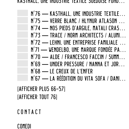
KASTHALL, UNE INDUSTRIE TEXTILE SUÉDOISE FONDÉE AU XIXE SIÈCLE
V
N°76 — KASTHALL, UNE INDUSTRIE TEXTILE SUÉDOISE FONDÉE AU XIXE SIÈCLE
N°75 — VERRE BLANC / HLYNUR ATLASON / HOUDINI HKS10
N°74 — NOS PIEDS D’ARGILE, MATALI CRASSET
N°73 — TRACE / NORM ARCHITECTS / ALUMINIUM CINTRÉ
N°72 — LEHNI, UNE ENTREPRISE FAMILIALE SPÉCIALISÉE DANS LES MEUBLES EN ALUMINIUM
N°71 — WENDELBO, UNE MARQUE FONDÉE PAR UNE FAMILLE DE TAPISSIERS DANOIS
N°70 — ALDE / FRANCESCO FACCIN / SUMMIT HOUSE LONDON
N°69 — UNDER PRESSURE / NANNA ET JØRGEN DITZEL / ALOUETTE
N°68 — LE CREUX DE L'ENFER
N°67 — LA RÉÉDITION DU VITA SOFA / DANIEL RYBAKKEN / UPCYCLER LE VERRE DE MURANO
[AFFICHER PLUS 66-57]
[AFFICHER TOUT 76]
CONTACT
COMEDI